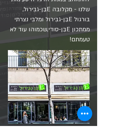
שלנו - מקלובּה Eבֵּן-גבִּירול,
בּורגול Eבֵּן-גבִּירול ומלבִּי נצרתי
ממתכון Eבֵּן-סודי,שכמוהו עוד לא
טעמתם!